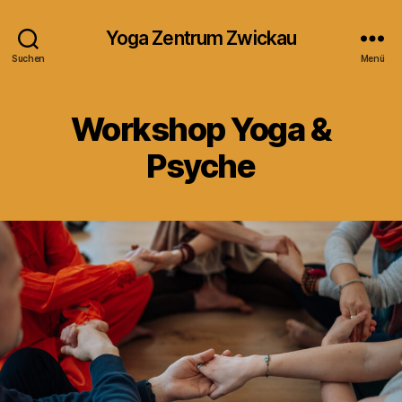
Yoga Zentrum Zwickau
Suchen
Menü
Workshop Yoga &
Psyche